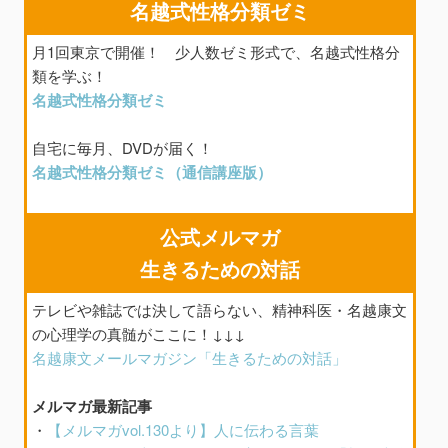
名越式性格分類ゼミ
月1回東京で開催！ 少人数ゼミ形式で、名越式性格分
類を学ぶ！
名越式性格分類ゼミ
自宅に毎月、DVDが届く！
名越式性格分類ゼミ（通信講座版）
公式メルマガ
生きるための対話
テレビや雑誌では決して語らない、精神科医・名越康文
の心理学の真髄がここに！↓↓↓
名越康文メールマガジン「生きるための対話」
メルマガ最新記事
・
【メルマガvol.130より】人に伝わる言葉