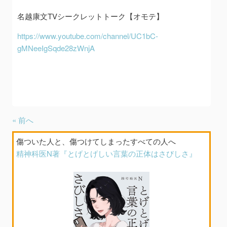
名越康文TVシークレットトーク【オモテ】
https://www.youtube.com/channel/UC1bC-
gMNeeIgSqde28zWnjA
« 前へ
傷ついた人と、傷つけてしまったすべての人へ
精神科医N著『とげとげしい言葉の正体はさびしさ』